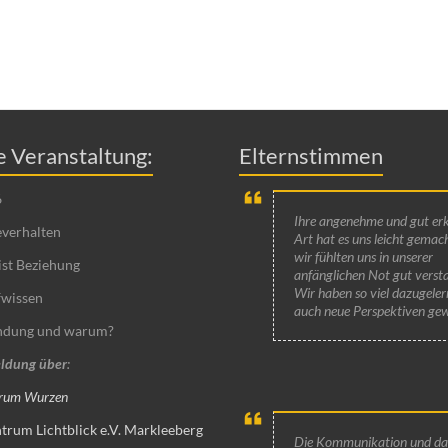
 Veranstaltung:
Elternstimmen
6
Ihre angenehme und gut er
verhalten
Art hat es uns leicht gemac
wir fühlten uns in unserer
ist Beziehung
anfänglichen Not gut verst
Wir haben so viel dazugeler
fwissen
auch neue Perspektiven ge
indung und warum?
ldung über
:
trum Wurzen
trum Lichtblick e.V. Markleeberg
Die Kommunikation und da