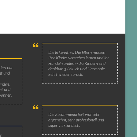
Die Erkenntnis: Die Eltern müssen
Ihre Kinder verstehen lernen und ihr
Handeln ändern - die Kindern sind
klärende
dankbar, glücklich und Harmonie
ht und
kehrt wieder zurück.
anden.
nt und
wonnen.
Die Zusammenarbeit war sehr
angenehm, sehr professionell und
super verständlich.
s