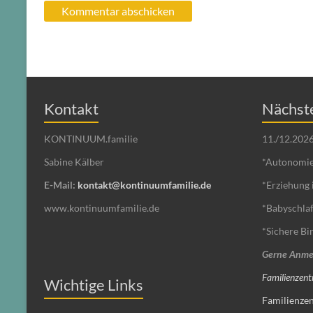
Kontakt
Nächste
KONTINUUM.familie
11./12.202
Sabine Kälber
*Autonomie
E-Mail:
kontakt@kontinuumfamilie.de
*Erziehung 
www.kontinuumfamilie.de
*Babyschla
*Sichere B
Gerne Anme
Familienzen
Wichtige Links
Familienzen