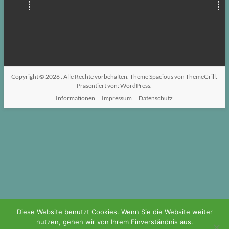
Copyright © 2026
. Alle Rechte vorbehalten. Theme
Spacious
von ThemeGrill.
Präsentiert von:
WordPress
.
Informationen
Impressum
Datenschutz
Diese Website benutzt Cookies. Wenn Sie die Website weiter
nutzen, gehen wir von Ihrem Einverständnis aus.