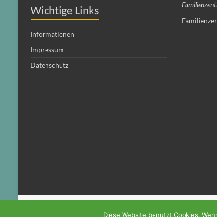
Familienzen
Wichtige Links
Familienzen
Informationen
Impressum
Datenschutz
Copyright © 2026
. Alle Rechte vorbehalten. Theme
Spacious
von ThemeGri
Diese Website benutzt Cookies. Wenn