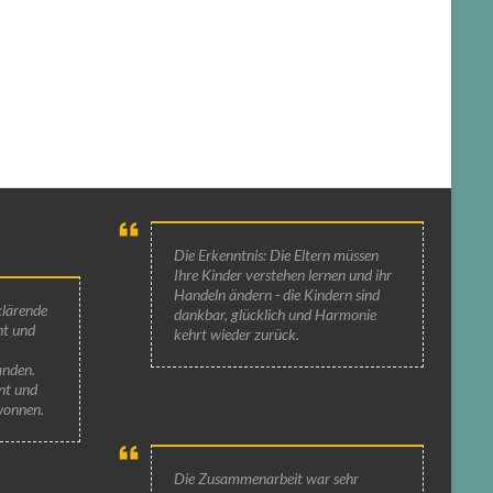
Die Erkenntnis: Die Eltern müssen
Ihre Kinder verstehen lernen und ihr
Handeln ändern - die Kindern sind
klärende
dankbar, glücklich und Harmonie
ht und
kehrt wieder zurück.
anden.
nt und
wonnen.
Die Zusammenarbeit war sehr