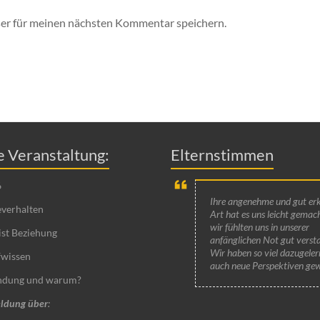
er für meinen nächsten Kommentar speichern.
 Veranstaltung:
Elternstimmen
6
Ihre angenehme und gut er
verhalten
Art hat es uns leicht gemac
wir fühlten uns in unserer
ist Beziehung
anfänglichen Not gut verst
Wir haben so viel dazugeler
fwissen
auch neue Perspektiven ge
indung und warum?
ldung über
: