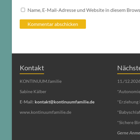
Name, E-Mail-Adresse und Website in diesem Brows
Kontakt
Nächste
KONTINUUM.familie
11./12.202
Sabine Kälber
*Autonomie
E-Mail:
kontakt@kontinuumfamilie.de
*Erziehung 
www.kontinuumfamilie.de
*Babyschla
*Sichere B
Gerne Anme