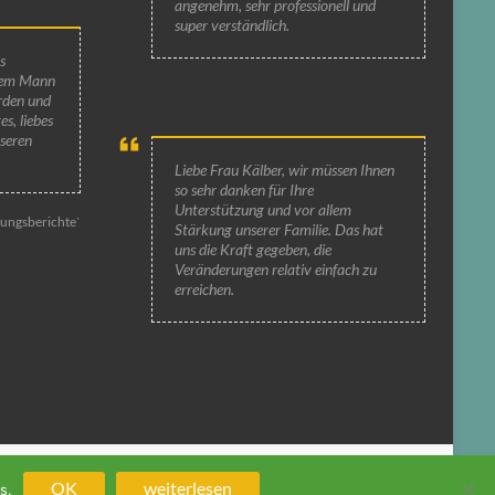
angenehm, sehr professionell und
super verständlich.
s
nem Mann
orden und
s, liebes
nseren
Liebe Frau Kälber, wir müssen Ihnen
so sehr danken für Ihre
Unterstützung und vor allem
rungsberichte`
Stärkung unserer Familie. Das hat
uns die Kraft gegeben, die
Veränderungen relativ einfach zu
erreichen.
Informationen
Impressum
Datenschutz
OK
weiterlesen
s.