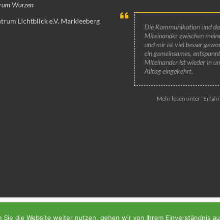
trum Wurzen
trum Lichtblick e.V. Markleeberg
Die Kommunikation und da
Miteinander zwischen mei
und mir ist viel besser gew
ein gemeinsames, entspannte
Miteinander ist wieder in u
Alltag eingekehrt.
Mehr lesen unter `Erfah
ll. Präsentiert von:
WordPress
.
 Sie die Website weiter nutzen, gehen wir von Ihrem Einverständnis au