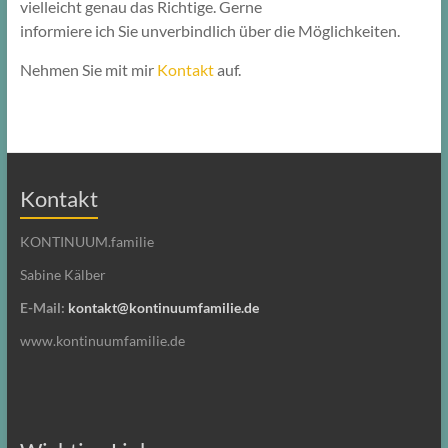
vielleicht genau das Richtige. Gerne
informiere ich Sie unverbindlich über die Möglichkeiten.
Nehmen Sie mit mir
Kontakt
auf.
Kontakt
KONTINUUM.familie
Sabine Kälber
E-Mail:
kontakt@kontinuumfamilie.de
www.kontinuumfamilie.de